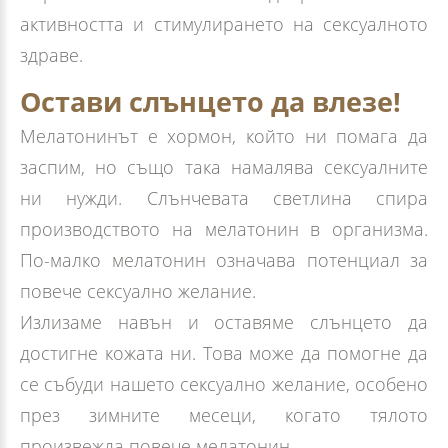
активността и стимулирането на сексуалното
здраве.
Остави слънцето да влезе!
Мелатонинът е хормон, който ни помага да
заспим, но също така намалява сексуалните
ни нужди. Слънчевата светлина спира
производството на мелатонин в организма.
По-малко мелатонин означава потенциал за
повече сексуално желание.
Излизаме навън и оставяме слънцето да
достигне кожата ни. Това може да помогне да
се събуди нашето сексуално желание, особено
през зимните месеци, когато тялото
произвежда повече мелатонин.