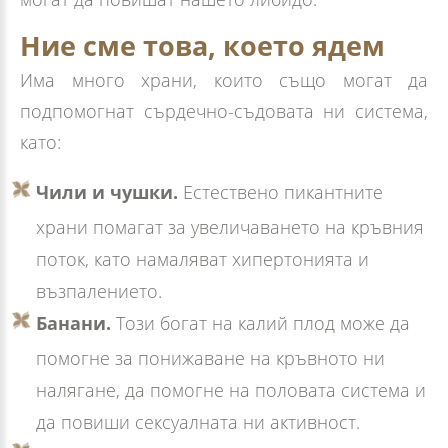
Ние сме това, което ядем
Има много храни, които също могат да
подпомогнат сърдечно-съдовата ни система,
като:
Чили и чушки.
Естествено пикантните
храни помагат за увеличаването на кръвния
поток, като намаляват хипертонията и
възпалението.
Банани.
Този богат на калий плод може да
помогне за понижаване на кръвното ни
налягане, да помогне на половата система и
да повиши сексуалната ни активност.