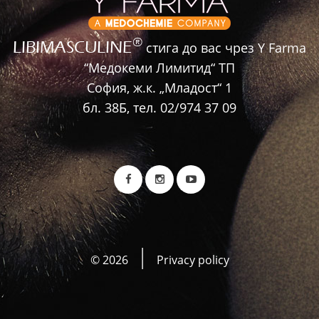
®
LIBIMASCULINE
стига до вас чрез Y Farma
“Медокеми Лимитид“ ТП
София, ж.к. „Младост“ 1
бл. 38Б, тел. 02/974 37 09
©
2026
Privacy policy