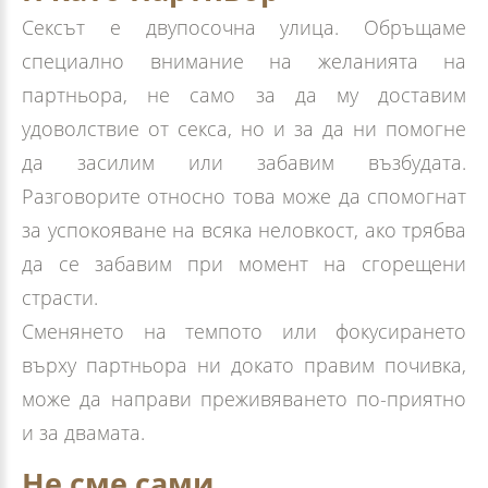
Сексът е двупосочна улица. Обръщаме
специално внимание на желанията на
партньора, не само за да му доставим
удоволствие от секса, но и за да ни помогне
да засилим или забавим възбудата.
Разговорите относно това може да спомогнат
за успокояване на всяка неловкост, ако трябва
да се забавим при момент на сгорещени
страсти.
Сменянето на темпото или фокусирането
върху партньора ни докато правим почивка,
може да направи преживяването по-приятно
и за двамата.
Не сме сами