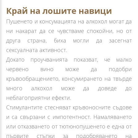
Край на лошите навици
Пушенето и консумацията на алкохол могат да
ни накарат да се чувстваме спокойни, но от
друга страна, биха могли да засегнат
сексуалната активност.
Докато проучванията показват, че малко
червено вино може да подобри
кръвообращението, консумирането на твърде
много алкохол може да доведе до
неблагоприятни ефекти.
Стимулантите стесняват кръвоносните съдове
и са свързани с импотентност. Намаляването
или отказването от тютюнопушенето е една от
първите стъпки за подобряването на